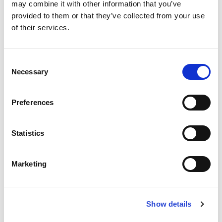
may combine it with other information that you’ve
Θα ήθελα να λαμβάνω ενημερώσεις για νέα,
provided to them or that they’ve collected from your use
ανακοινώσεις και πληροφορίες
of their services.
Έχω διαβάσει και συμφωνώ με την
Πολιτική
Απορρήτου
.
Consent
*
Necessary
Τα πεδία που σημειώνονται με "
" είναι
Selection
υποχρεωτικά.
Preferences
ΥΠΟΒΟΛΗ
Statistics
Marketing
Show details