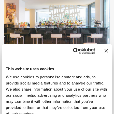
ΕΣΤΙΑΤΟΡΙΟ - ΜΠΑΡ
This website uses cookies
SIPS + BITES
We use cookies to personalise content and ads, to
provide social media features and to analyse our traffic.
We also share information about your use of our site with
Τα πάντα στο Aqua Blu αποπνέουν
our social media, advertising and analytics partners who
στυλ, ακόμη και το εστιατόριο δίπλα
may combine it with other information that you’ve
στην πισίνα είναι δροσερό και
provided to them or that they’ve collected from your use
υπέροχο.
of their services.