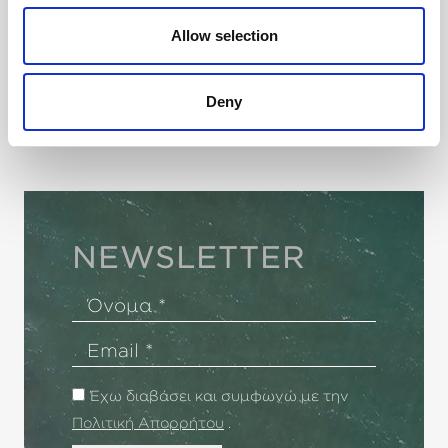
Πρωινό στο κρεβάτι; Ρομαντικό δείπνο
Allow selection
με κεριά στο μπαλκόνι σας;
Μεταμεσονύκτιο σνακ;
Deny
ΑΝΑΚΑΛΥΨΤΕ ΤΟ
NEWSLETTER
Όνομα
Email
Έχω διαβάσει και συμφωνώ με την
Πολιτική Απορρήτου
.