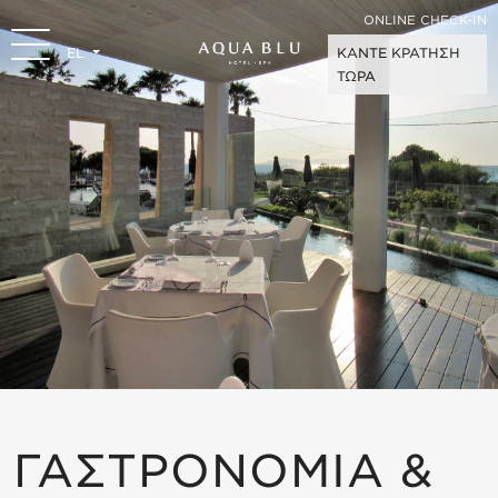
ONLINE CHECK-IN
EL
ΚΑΝΤΕ ΚΡΑΤΗΣΗ
ΤΩΡΑ
ΓΑΣΤΡΟΝΟΜΙΑ &